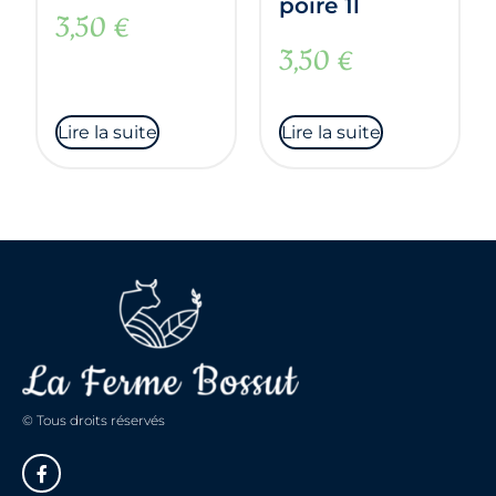
poire 1l
3,50
€
3,50
€
Lire la suite
Lire la suite
© Tous droits réservés