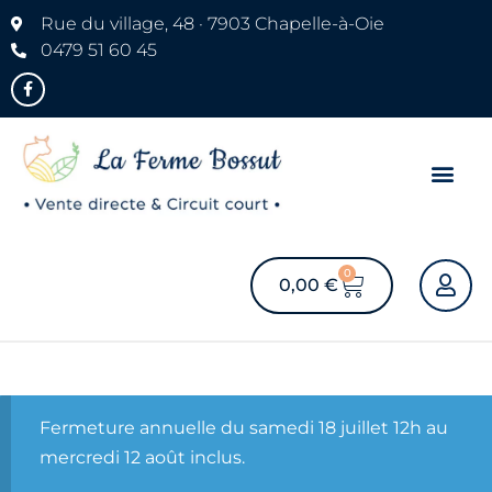
Rue du village, 48 · 7903 Chapelle-à-Oie
0479 51 60 45
0
0,00
€
Fermeture annuelle du samedi 18 juillet 12h au
mercredi 12 août inclus.