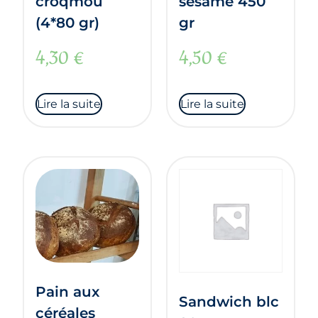
croqmou
sésame 450
(4*80 gr)
gr
4,30
€
4,50
€
Lire la suite
Lire la suite
Pain aux
Sandwich blc
céréales