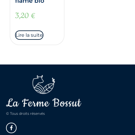
flame bio
3,20
€
Lire la suite
© Tous droits réservés