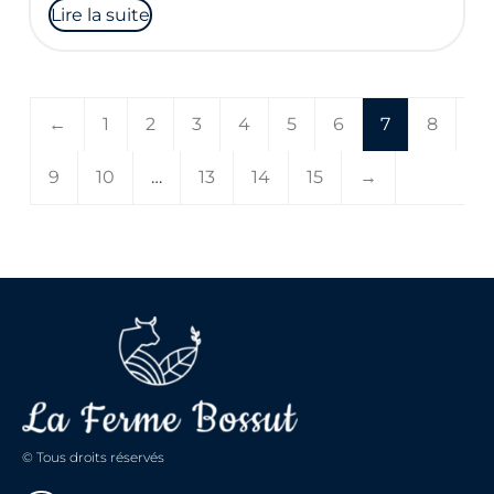
Lire la suite
←
1
2
3
4
5
6
7
8
9
10
…
13
14
15
→
© Tous droits réservés