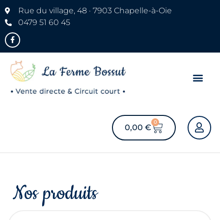
Rue du village, 48 · 7903 Chapelle-à-Oie
0479 51 60 45
0
0,00
€
Nos produits