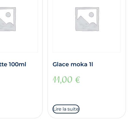
tte 100ml
Glace moka 1l
11,00
€
Lire la suite