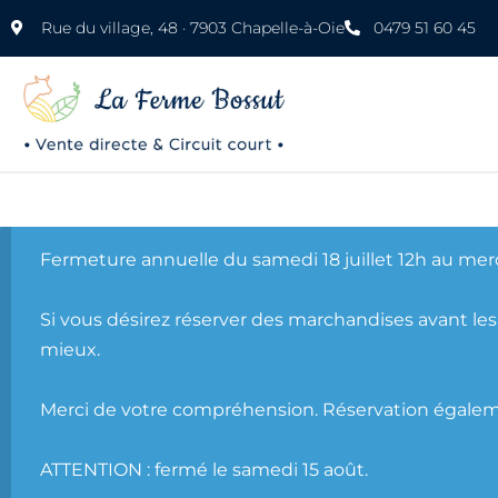
Rue du village, 48 · 7903 Chapelle-à-Oie
0479 51 60 45
Fermeture annuelle du samedi 18 juillet 12h au merc
Si vous désirez réserver des marchandises avant le
mieux.
Merci de votre compréhension. Réservation égalem
ATTENTION : fermé le samedi 15 août.