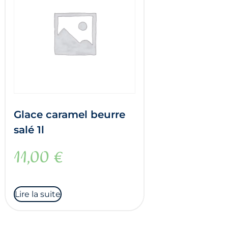
Glace caramel beurre
salé 1l
11,00
€
Lire la suite