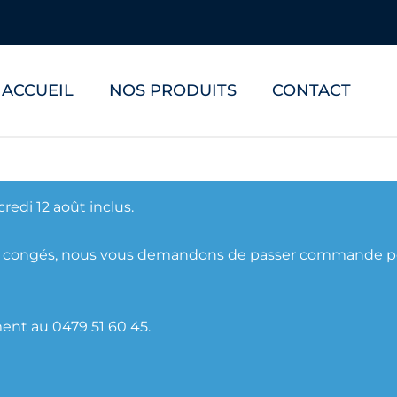
ACCUEIL
NOS PRODUITS
CONTACT
redi 12 août inclus.
s congés, nous vous demandons de passer commande pour l
ent au 0479 51 60 45.