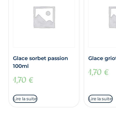
Glace sorbet passion
Glace grio
100ml
1,70
€
1,70
€
Lire la suite
Lire la suite